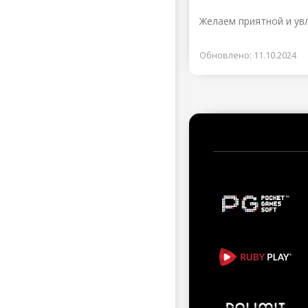
Желаем приятной и ув
Обновлено:
11.10.2024