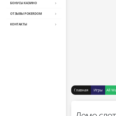
БОНУСЫ КАЗИНО
ОТЗЫВЫ POKERDOM
КОНТАКТЫ
Главная
Игры
All W
Демо слот