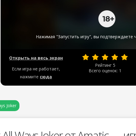
Нажимая "Запустить игру", вы подтверждаете ч
Открыть на весь экран
Рейтинг
5
Если игра не работает,
Всего оценок:
1
нажмите
сюда
ays Joker
 All Ways Joker от Amatic — и