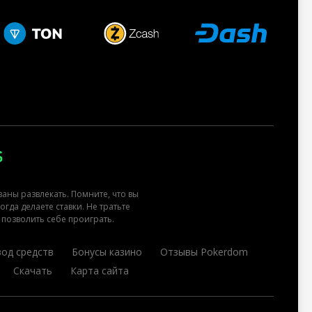
аны развлекать. Помните, что вы
огда делаете ставки. Не тратьте
позволить себе проиграть.
од средств
Бонусы казино
Отзывы Pokerdom
Скачать
Карта сайта