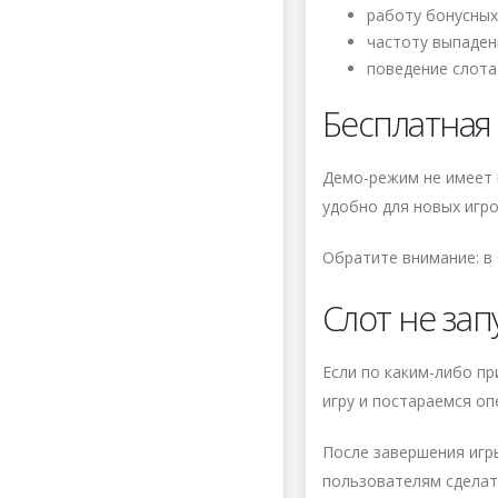
работу бонусных
частоту выпаден
поведение слота
Бесплатная
Демо-режим не имеет 
удобно для новых игро
Обратите внимание: в
Слот не зап
Если по каким-либо п
игру и постараемся оп
После завершения игр
пользователям сделат