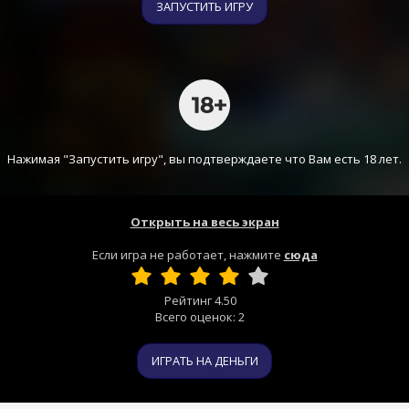
ЗАПУСТИТЬ ИГРУ
Нажимая "Запустить игру", вы подтверждаете что Вам есть 18 лет.
Открыть на весь экран
Если игра не работает, нажмите
сюда
Рейтинг
4.50
Всего оценок:
2
ИГРАТЬ НА ДЕНЬГИ