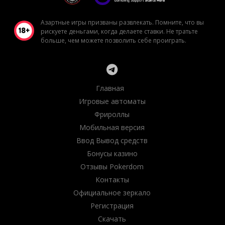
Азартные игры призваны развлекать. Помните, что вы
рискуете деньгами, когда делаете ставки. Не тратьте
больше, чем можете позволить себе проиграть.
Главная
Игровые автоматы
Фрироллы
Мобильная версия
Ввод Вывод средств
Бонусы казино
Отзывы Pokerdom
Контакты
Официальное зеркало
Регистрация
Скачать