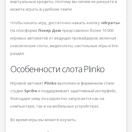
виртуальные кредиты, поэтому вы ничем не рискуете и
можете играть в удобном темпе.
Чтобы начать игру, достаточно нажать кнопку
«Играть»
.
На платформе
Покер Дом
представлено более 10 000
игровых автоматов от ведущих провайдеров, включая
классические слоты, видеослоты, настольные игры и live-
раздел.
Особенности слота Plinko
Игровой автомат
Plinko
выполнен в фирменном стиле
студии
Spribe
и поддерживает адаптивный интерфейс,
благодаря чему он корректно запускается как на
компьютере, так и на мобильных устройствах.
Во время игры вы можете изучить: