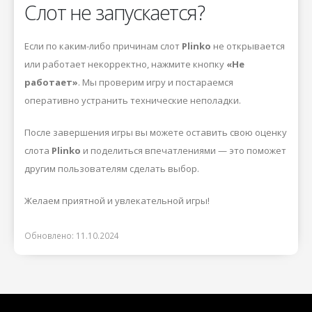
Слот не запускается?
Если по каким-либо причинам слот
Plinko
не открывается
или работает некорректно, нажмите кнопку
«Не
работает»
. Мы проверим игру и постараемся
оперативно устранить технические неполадки.
После завершения игры вы можете оставить свою оценку
слота
Plinko
и поделиться впечатлениями — это поможет
другим пользователям сделать выбор.
Желаем приятной и увлекательной игры!
Обновлено:
11.10.2024