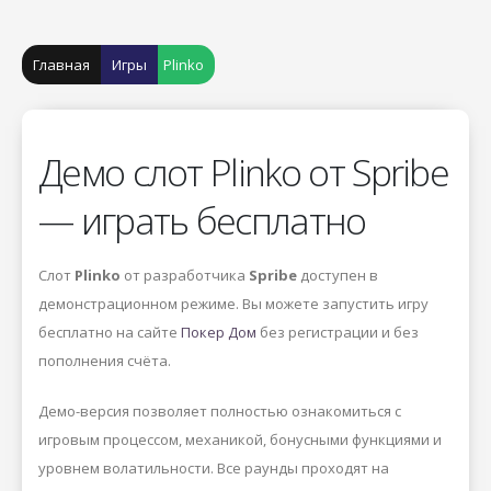
Главная
Игры
Plinko
Демо слот Plinko от Spribe
— играть бесплатно
Слот
Plinko
от разработчика
Spribe
доступен в
демонстрационном режиме. Вы можете запустить игру
бесплатно на сайте
Покер Дом
без регистрации и без
пополнения счёта.
Демо-версия позволяет полностью ознакомиться с
игровым процессом, механикой, бонусными функциями и
уровнем волатильности. Все раунды проходят на