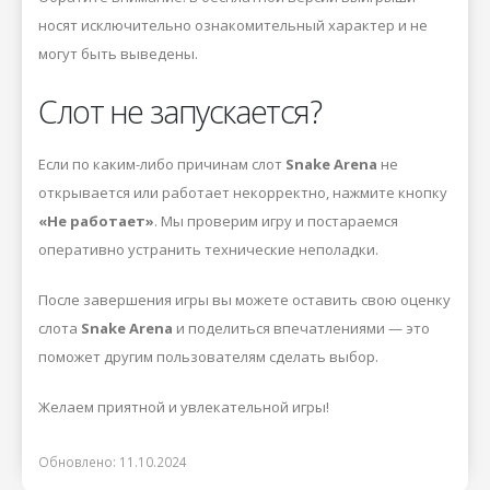
носят исключительно ознакомительный характер и не
могут быть выведены.
Слот не запускается?
Если по каким-либо причинам слот
Snake Arena
не
открывается или работает некорректно, нажмите кнопку
«Не работает»
. Мы проверим игру и постараемся
оперативно устранить технические неполадки.
После завершения игры вы можете оставить свою оценку
слота
Snake Arena
и поделиться впечатлениями — это
поможет другим пользователям сделать выбор.
Желаем приятной и увлекательной игры!
Обновлено:
11.10.2024