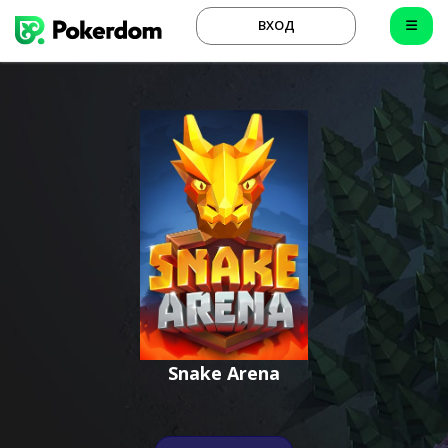
ВХОД
Snake Arena