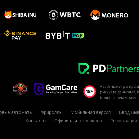
Азартные игры призв
рискуете деньгами, к
больше, чем можете 
овые автоматы
Фрироллы
Мобильная версия
Ввод Выв
Контакты
Официальное зеркало
Регистрация