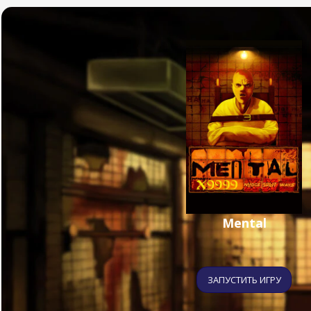
Mental
ЗАПУСТИТЬ ИГРУ