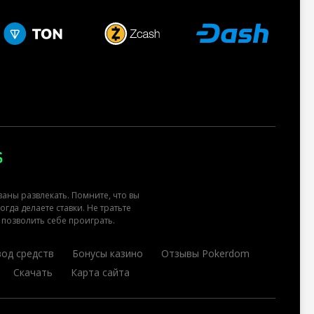
аны развлекать. Помните, что вы
огда делаете ставки. Не тратьте
позволить себе проиграть.
од средств
Бонусы казино
Отзывы Pokerdom
Скачать
Карта сайта