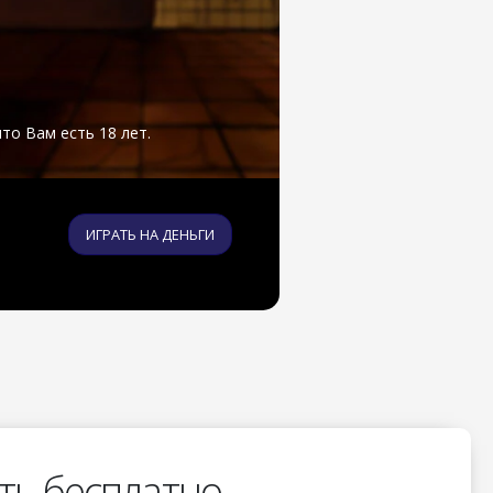
то Вам есть 18 лет.
ИГРАТЬ НА ДЕНЬГИ
ать бесплатно