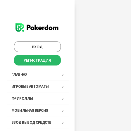
ВХОД
РЕГИСТРАЦИЯ
ГЛАВНАЯ
ИГРОВЫЕ АВТОМАТЫ
ФРИРОЛЛЫ
МОБИЛЬНАЯ ВЕРСИЯ
ВВОД ВЫВОД СРЕДСТВ