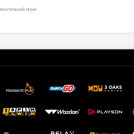
лекательной игры!