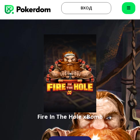
ВХОД
Fire In The Hole xBomb