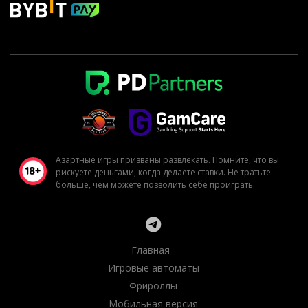
Азартные игры призваны развлекать. Помните, что вы
рискуете деньгами, когда делаете ставки. Не тратьте
больше, чем можете позволить себе проиграть.
Главная
Игровые автоматы
Фрироллы
Мобильная версия