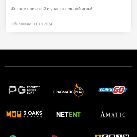
Желаем приятной и увлекательной игры!
Обновлено:
11.10.2024