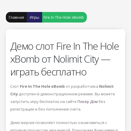
Главная
Игры
Fire In The Hole xBomb
Демо слот Fire In The Hole
xBomb от Nolimit City —
играть бесплатно
Слот
Fire In The Hole xBomb
от разработчика
Nolimit
City
доступен в демонстрационном режиме. Вы можете
запустить игру бесплатно на сайте
Покер Дом
без
регистрации и без пополнения счёта.
Демо-версия позволяет полностью ознакомиться с
игровым процессом, механикой, бонусными функциями и