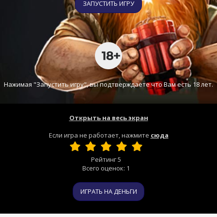
ЗАПУСТИТЬ ИГРУ
Нажимая "Запустить игру", вы подтверждаете что Вам есть 18 лет.
Открыть на весь экран
Если игра не работает, нажмите
сюда
Рейтинг
5
Всего оценок:
1
ИГРАТЬ НА ДЕНЬГИ