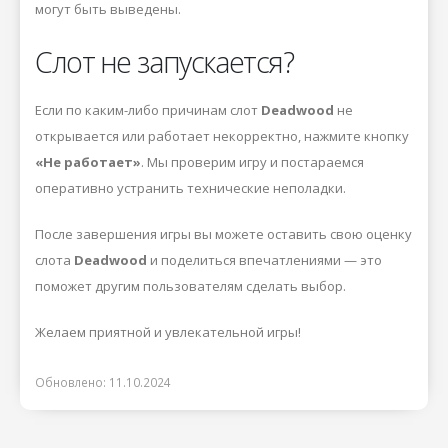
могут быть выведены.
Слот не запускается?
Если по каким-либо причинам слот
Deadwood
не
открывается или работает некорректно, нажмите кнопку
«Не работает»
. Мы проверим игру и постараемся
оперативно устранить технические неполадки.
После завершения игры вы можете оставить свою оценку
слота
Deadwood
и поделиться впечатлениями — это
поможет другим пользователям сделать выбор.
Желаем приятной и увлекательной игры!
Обновлено:
11.10.2024