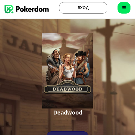
ВХОД
Deadwood