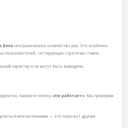
s Bane
неограниченное количество раз. Это особенно
ых пользователей, тестирующих стратегии ставок.
ьный характер и не могут быть выведены.
орректно, нажмите кнопку
«Не работает»
. Мы проверим
делиться впечатлениями — это поможет другим