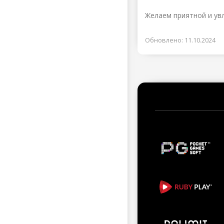
Желаем приятной и ув
Обновлено:
11.10.2024