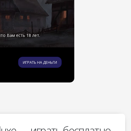
то Вам есть 18 лет.
ИГРАТЬ НА ДЕНЬГИ
eluxe — играть бесплатно