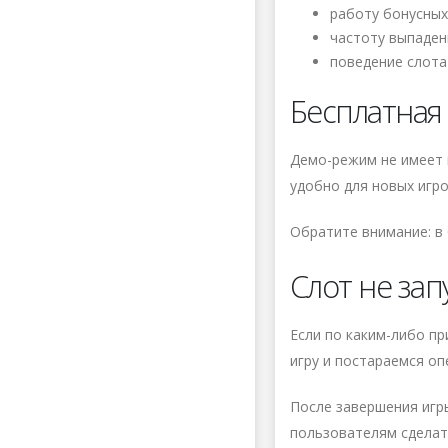
работу бонусных
частоту выпаден
поведение слота
Бесплатная
Демо-режим не имеет 
удобно для новых игро
Обратите внимание: в
Слот не зап
Если по каким-либо п
игру и постараемся оп
После завершения игр
пользователям сделат