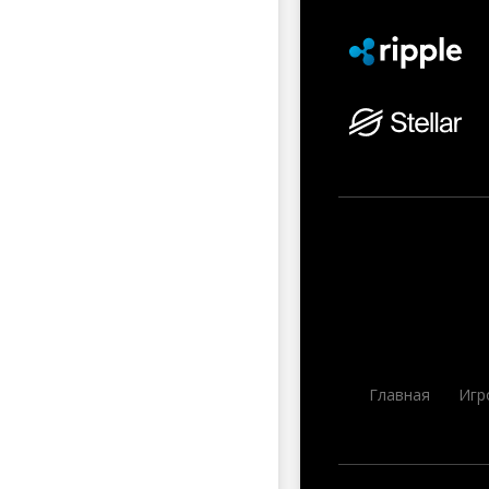
Главная
Игр