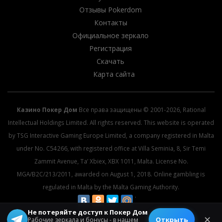
Отзывы Pokerdom
Контакты
Официальное зеркало
Регистрация
Скачать
Карта сайта
Казино Покер Дом
Все права защищены © 2001-2026, Rational
Intellectual Holdings Limited. All rights reserved. This website is operated
by TSG Interactive Gaming Europe Limited, a company registered in Malta
under No. C54266, with registered office at Villa Seminia, 8, Sir Temi
Zammit Avenue, Ta’ Xbiex, XBX 1011, Malta. License No.
MGA/B2C/213/2011, awarded on August 1, 2018. Online gambling is
regulated in Malta by the Malta Gaming Authority.
Не потеряйте доступ к Покер Дом
© 2026 All rights reserved.
✕
Открыть
Рабочие зеркала и бонусы - в нашем