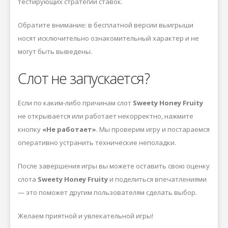
тестирующих стратегии ставок.
Обратите внимание: в бесплатной версии выигрыши
носят исключительно ознакомительный характер и не
могут быть выведены.
Слот не запускается?
Если по каким-либо причинам слот
Sweety Honey Fruity
не открывается или работает некорректно, нажмите
кнопку
«Не работает»
. Мы проверим игру и постараемся
оперативно устранить технические неполадки.
После завершения игры вы можете оставить свою оценку
слота
Sweety Honey Fruity
и поделиться впечатлениями
— это поможет другим пользователям сделать выбор.
Желаем приятной и увлекательной игры!