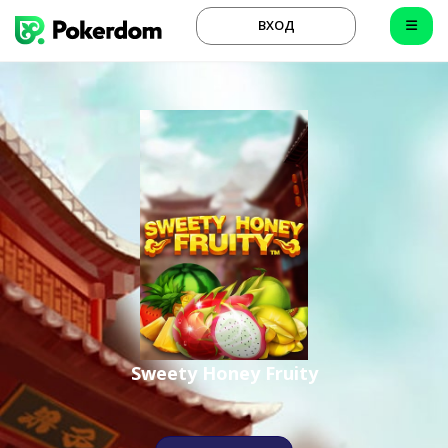
ВХОД
Sweety Honey Fruity