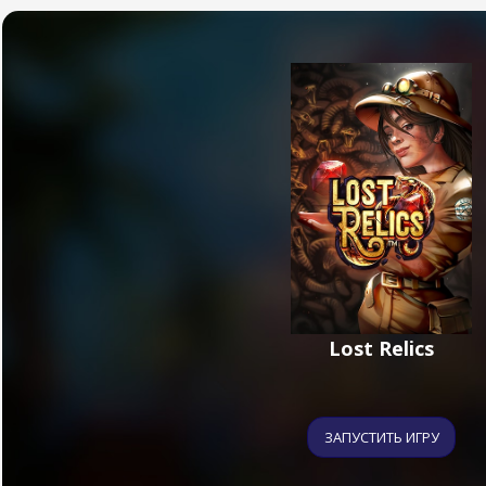
Lost Relics
ЗАПУСТИТЬ ИГРУ