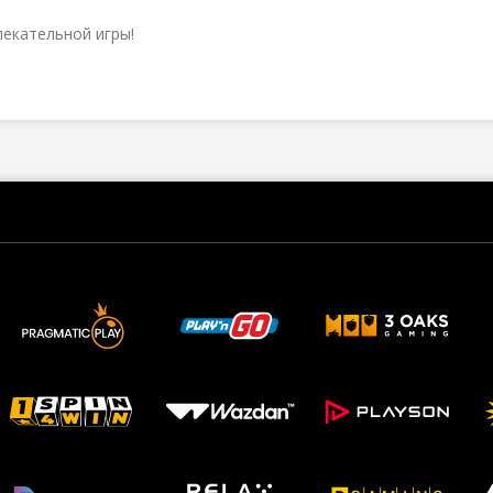
лекательной игры!