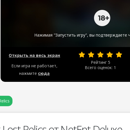
Нажимая "Запустить игру", вы подтверждаете ч
Открыть на весь экран
Рейтинг
5
Если игра не работает,
Всего оценок:
1
нажмите
сюда
Relics
 Lost Relics от NetEnt Deluxe