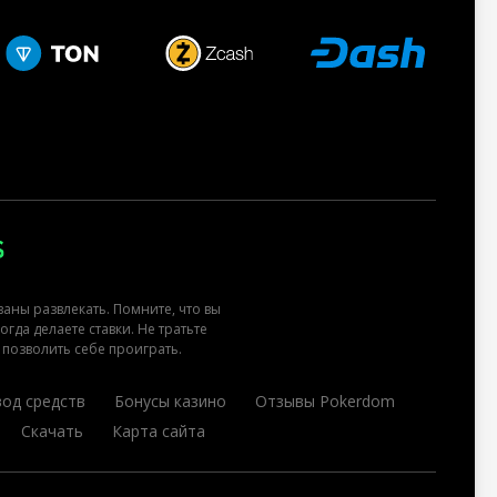
аны развлекать. Помните, что вы
огда делаете ставки. Не тратьте
позволить себе проиграть.
од средств
Бонусы казино
Отзывы Pokerdom
Скачать
Карта сайта