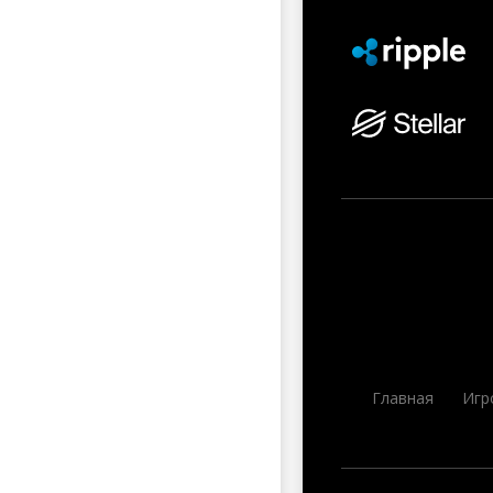
Главная
Игр