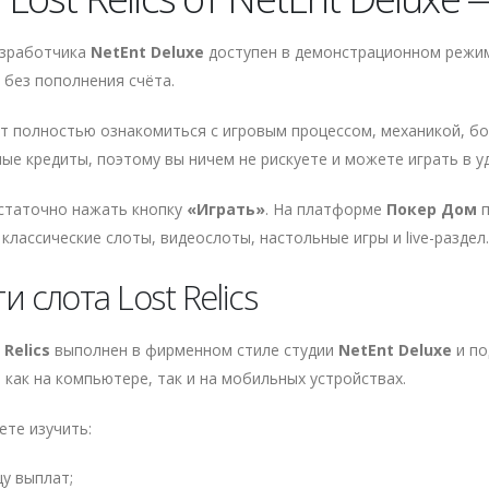
зработчика
NetEnt Deluxe
доступен в демонстрационном режим
 без пополнения счёта.
т полностью ознакомиться с игровым процессом, механикой, бо
ые кредиты, поэтому вы ничем не рискуете и можете играть в у
остаточно нажать кнопку
«Играть»
. На платформе
Покер Дом
п
классические слоты, видеослоты, настольные игры и live-раздел.
 слота Lost Relics
 Relics
выполнен в фирменном стиле студии
NetEnt Deluxe
и по
 как на компьютере, так и на мобильных устройствах.
ете изучить:
цу выплат;