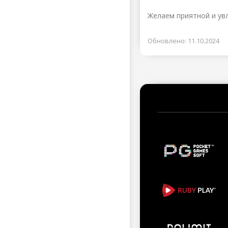
Желаем приятной и ув
Обновлено:
11.10.2024