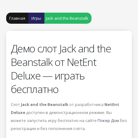
Главная
Игры
Jack and the Beanstalk
Демо слот Jack and the
Beanstalk от NetEnt
Deluxe — играть
бесплатно
Слот
Jack and the Beanstalk
от разработчика
NetEnt
Deluxe
доступен в демонстрационном режиме. Вы
можете запустить игру бесплатно на сайте
Покер Дом
без
регистрации и без пополнения счёта.