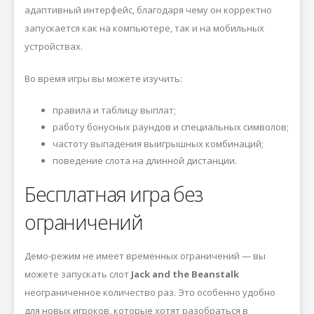
адаптивный интерфейс, благодаря чему он корректно
запускается как на компьютере, так и на мобильных
устройствах.
Во время игры вы можете изучить:
правила и таблицу выплат;
работу бонусных раундов и специальных символов;
частоту выпадения выигрышных комбинаций;
поведение слота на длинной дистанции.
Бесплатная игра без
ограничений
Демо-режим не имеет временных ограничений — вы
можете запускать слот
Jack and the Beanstalk
неограниченное количество раз. Это особенно удобно
для новых игроков, которые хотят разобраться в