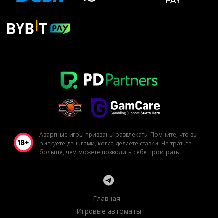
Азартные игры призваны развлекать. Помните, что вы
рискуете деньгами, когда делаете ставки. Не тратьте
больше, чем можете позволить себе проиграть.
Главная
Игровые автоматы