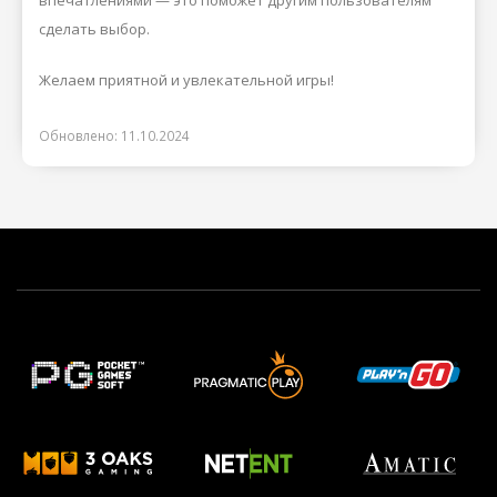
сделать выбор.
Желаем приятной и увлекательной игры!
Обновлено:
11.10.2024