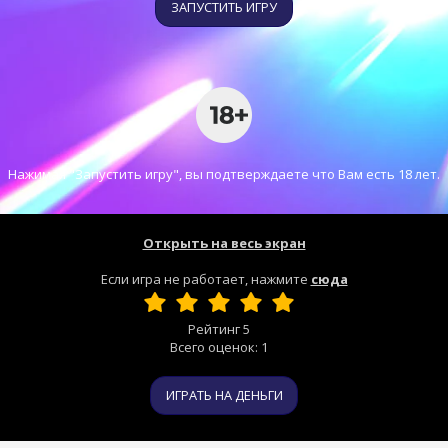
ЗАПУСТИТЬ ИГРУ
Нажимая "Запустить игру", вы подтверждаете что Вам есть 18 лет.
Открыть на весь экран
Если игра не работает, нажмите
сюда
Рейтинг
5
Всего оценок:
1
ИГРАТЬ НА ДЕНЬГИ