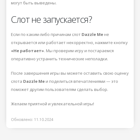
могут быть выведены.
Слот не запускается?
Если по каким-либо причинам слот
Dazzle Me
не
открывается или работает некорректно, нажмите кнопку
«Не работает»
. Мы проверим игру и постараемся
оперативно устранить технические неполадки.
После завершения игры вы можете оставить свою оценку
слота
Dazzle Me
и поделиться впечатлениями — это
поможет другим пользователям сделать выбор.
Желаем приятной и увлекательной игры!
Обновлено:
11.10.2024