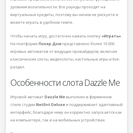
уровнем волатильности. Все раунды проходят на
виртуальные кредиты, поэтому вы ничем не рискуете и
можете играть в удобном темпе.
Чтобы начать игру, достаточно нажать кнопку
«Играть»
.
На платформе
Покер Дом
представлено более 10 000
игровых автоматов от ведущих провайдеров, включая
классические слоты, видеослоты, настольные игры и live-
раздел.
Особенности слота Dazzle Me
Игровой автомат
Dazzle Me
выполнен в фирменном
стиле студии
NetEnt Deluxe
и поддерживает адаптивный
интерфейс, благодаря чему он корректно запускается как
на компьютере, так и на мобильных устройствах.