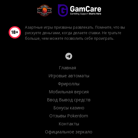
Азартные игры призваны развлекать. Помните, что вы
рискуете деньгами, когда делаете ставки. Не тратьте
больше, чем можете позволить себе проиграть.
Главная
Игровые автоматы
Фрироллы
Мобильная версия
Ввод Вывод средств
Бонусы казино
Отзывы Pokerdom
Контакты
Официальное зеркало