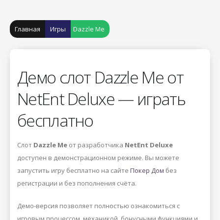
Главная
Игры
Dazzle Me
Демо слот Dazzle Me от
NetEnt Deluxe — играть
бесплатно
Слот
Dazzle Me
от разработчика
NetEnt Deluxe
доступен в демонстрационном режиме. Вы можете
запустить игру бесплатно на сайте
Покер Дом
без
регистрации и без пополнения счёта.
Демо-версия позволяет полностью ознакомиться с
игровым процессом, механикой, бонусными функциями и