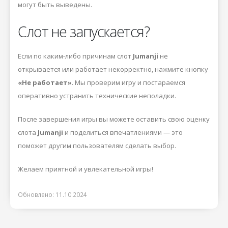
могут быть выведены.
Слот не запускается?
Если по каким-либо причинам слот
Jumanji
не
открывается или работает некорректно, нажмите кнопку
«Не работает»
. Мы проверим игру и постараемся
оперативно устранить технические неполадки.
После завершения игры вы можете оставить свою оценку
слота
Jumanji
и поделиться впечатлениями — это
поможет другим пользователям сделать выбор.
Желаем приятной и увлекательной игры!
Обновлено:
11.10.2024