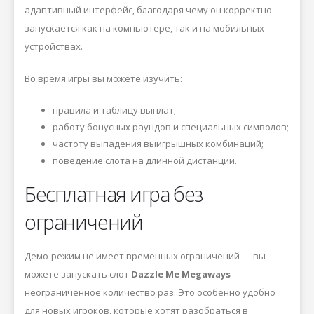
адаптивный интерфейс, благодаря чему он корректно
запускается как на компьютере, так и на мобильных
устройствах.
Во время игры вы можете изучить:
правила и таблицу выплат;
работу бонусных раундов и специальных символов;
частоту выпадения выигрышных комбинаций;
поведение слота на длинной дистанции.
Бесплатная игра без
ограничений
Демо-режим не имеет временных ограничений — вы
можете запускать слот
Dazzle Me Megaways
неограниченное количество раз. Это особенно удобно
для новых игроков, которые хотят разобраться в