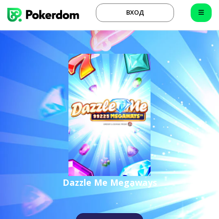
ВХОД
Dazzle Me Megaways