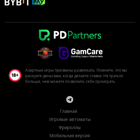
Азартные игры призваны развлекать. Помните, что вы
рискуете деньгами, когда делаете ставки. Не тратьте
больше, чем можете позволить себе проиграть.
Главная
Игровые автоматы
Фрироллы
Мобильная версия