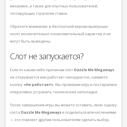
механике, а также для опытных пользователей,
тестирующих стратегии ставок.
Обратите внимание: в бесплатной версии выигрыши
носят исключительно ознакомительный характер и не
могут быть выведены.
Слот не запускается?
Если по каким-либо причинам слот
Dazzle Me Megaways
не открывается или работает некорректно, нажмите
кнопку
«Не работает»
. Мы проверим игру и постараемся
оперативно устранить технические неполадки.
После завершения игры вы можете оставить свою оценку
слота
Dazzle Me Megaways
и поделиться впечатлениями
— это поможет другим пользователям сделать выбор.