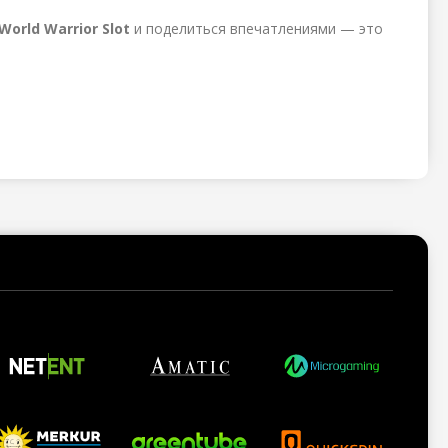
 World Warrior Slot
и поделиться впечатлениями — это