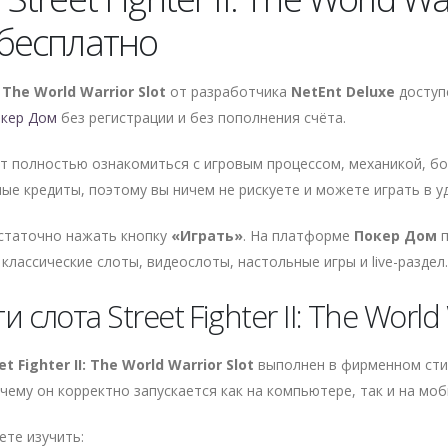
бесплатно
: The World Warrior Slot
от разработчика
NetEnt Deluxe
доступ
кер Дом
без регистрации и без пополнения счёта.
т полностью ознакомиться с игровым процессом, механикой, бо
ые кредиты, поэтому вы ничем не рискуете и можете играть в у
остаточно нажать кнопку
«Играть»
. На платформе
Покер Дом
п
классические слоты, видеослоты, настольные игры и live-раздел.
слота Street Fighter II: The World 
et Fighter II: The World Warrior Slot
выполнен в фирменном сти
чему он корректно запускается как на компьютере, так и на моб
ете изучить: