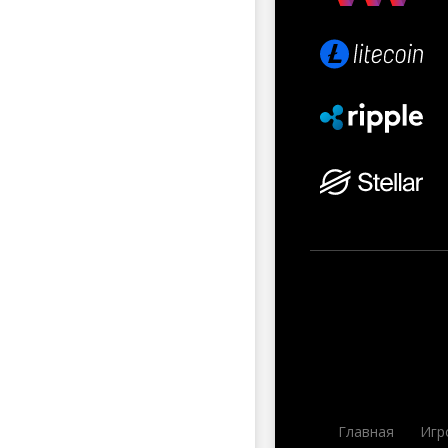
Главная
Игр