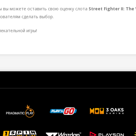
ы вы можете оставить свою оценку слота
Street Fighter II: The
ователям сделать выбор.
лекательной игры!