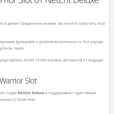
ен в демонстрационном режиме. Вы можете запустить игру
нусными функциями и уровнем волатильности. Все раунды
добном темпе.
редставлено более 10 000 игровых автоматов от ведущих
Warrior Slot
ле студии
NetEnt Deluxe
и поддерживает адаптивный
ильных устройствах.