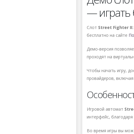
— играть 
Слот
Street Fighter II
бесплатно на сайте
По
Демо-версия позволяе
проходят на виртуальн
Чтобы начать игру, д
провайдеров, включая 
Особенности 
Игровой автомат
Stre
интерфейс, благодаря 
Во время игры вы мож