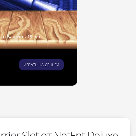
то Вам есть 18 лет.
ИГРАТЬ НА ДЕНЬГИ
rrior Slot от NetEnt Deluxe