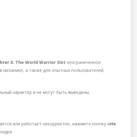
hter II: The World Warrior Slot
неограниченное
в механике, а также для опытных пользователей,
ьный характер и не могут быть выведены.
ается или работает некорректно, нажмите кнопку
«Не
ладки.