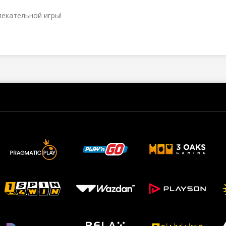
лекательной игры!