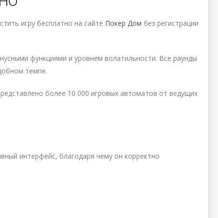
стить игру бесплатно на сайте
Покер Дом
без регистрации
нусными функциями и уровнем волатильности. Все раунды
добном темпе.
редставлено более 10 000 игровых автоматов от ведущих
вный интерфейс, благодаря чему он корректно