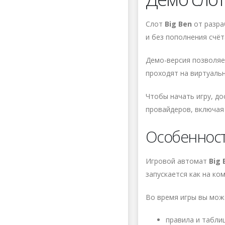
Слот
Big Ben
от разр
и без пополнения счёт
Демо-версия позволяе
проходят на виртуальн
Чтобы начать игру, д
провайдеров, включая 
Особенност
Игровой автомат
Big 
запускается как на ко
Во время игры вы мож
правила и табли