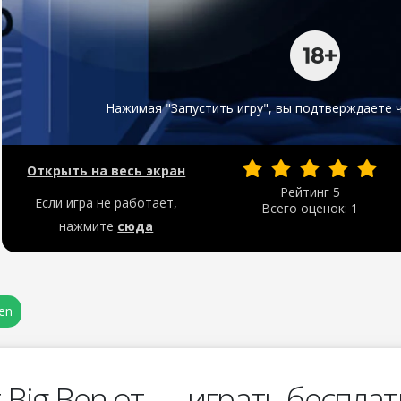
Нажимая "Запустить игру", вы подтверждаете ч
Открыть на весь экран
Рейтинг
5
Если игра не работает,
Всего оценок:
1
нажмите
сюда
en
 Big Ben от — играть беспла