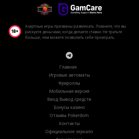
Азартные игры призваны развлекать. Помните, что вы
рискуете деньгами, когда делаете ставки. Не тратьте
больше, чем можете позволить себе проиграть.
Главная
Игровые автоматы
Фрироллы
Мобильная версия
Ввод Вывод средств
Бонусы казино
Отзывы Pokerdom
Контакты
Официальное зеркало