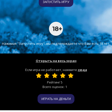
ЗАПУСТИТЬ ИГРУ
Нажимая "Запустить игру", вы подтверждаете что Вам есть 18 лет.
Открыть на весь экран
Если игра не работает, нажмите
сюда
Рейтинг
5
Всего оценок:
1
ИГРАТЬ НА ДЕНЬГИ