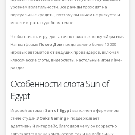
уровнем волатильности. Все раунды проходят на
виртуальные кредиты, поэтому вы ничем не рискуете и
можете играть в удобном темпе.
Чтобы начать игру, достаточно нажать кнопку
«Играть»
.
На платформе
Покер Дом
представлено более 10 000
игровых автоматов от ведущих провайдеров, включая
классические слоты, видеослоты, настольные игры и live-
раздел.
Особенности слота Sun of
Egypt
Игровой автомат
Sun of Egypt
выполнен в фирменном
стиле студии
3 Oaks Gaming
и поддерживает
адаптивный интерфейс, благодаря чему он корректно
запускается как на компьютере, так и на мобильных