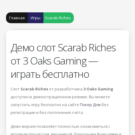
Главная
Игры
Scarab Riches
Демо слот Scarab Riches
от 3 Oaks Gaming —
играть бесплатно
Слот
Scarab Riches
от разработчика
3 Oaks Gaming
доступен в демонстрационном режиме. Вы можете
запустить игру бесплатно на сайте
Покер Дом
без
регистрации и без пополнения счёта.
Демо-версия позволяет полностью ознакомиться с
игровым процессом, механикой, бонусными функциями и