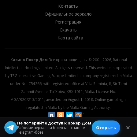
Контакты
Официальное зеркало
Регистрация
Скачать
Карта сайта
Казино Покер Дом
Все права защищены © 2001-2026, Rational
Intellectual Holdings Limited. All rights reserved. This website is operated
by TSG Interactive Gaming Europe Limited, a company registered in Malta
under No. C54266, with registered office at Villa Seminia, 8, Sir Temi
Zammit Avenue, Ta’ Xbiex, XBX 1011, Malta. License No.
MGA/B2C/213/2011, awarded on August 1, 2018. Online gambling is
regulated in Malta by the Malta Gaming Authority.
Не потеряйте доступ к Покер Дом
© 2026 All rights reserved.
✕
Открыть
Рабочие зеркала и бонусы - в нашем
Telegram-боте