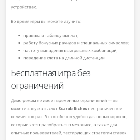
устройствах.
Во время игры вы можете изучить:
правила и таблицу выплат;
работу бонусных раундов и специальных символов;
частоту выпадения выигрышных комбинаций;
поведение слота на длинной дистанции.
Бесплатная игра без
ограничений
Демо-режим не имеет временных ограничений — вы
можете запускать слот
Scarab Riches
неограниченное
количество раз. Это особенно удобно для новых игроков,
которые хотят разобраться в механике, а также для
опытных пользователей, тестирующих стратегии ставок.