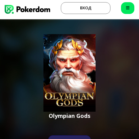
ВХОД
Olympian Gods