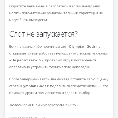
Обратите внимание: в бесплатной версии выигрыши
носят исключительно ознакомительный характер и не
могут быть выведены.
Слот не запускается?
Если по каким-либо причинам слот
Olympian Gods
не
открывается или работает некорректно, нажмите кнопку
«Не работает»
. Мы проверим игру и постараемся
оперативно устранить технические неполадки.
После завершения игры вы можете оставить свою оценку
слота
Olympian Gods
и поделиться впечатлениями — это
поможет другим пользователям сделать выбор.
Желаем приятной и увлекательной игры!
Обновлено:
11.10.2024