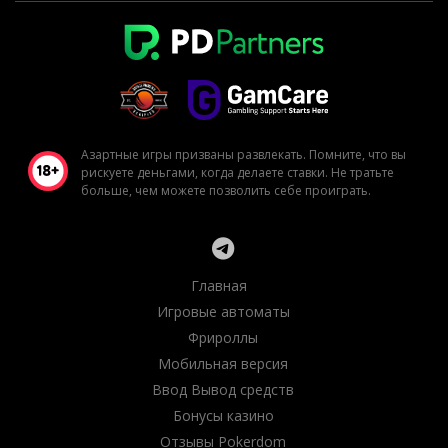
Азартные игры призваны развлекать. Помните, что вы
рискуете деньгами, когда делаете ставки. Не тратьте
больше, чем можете позволить себе проиграть.
Главная
Игровые автоматы
Фрироллы
Мобильная версия
Ввод Вывод средств
Бонусы казино
Отзывы Pokerdom