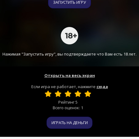
ЗАПУСТИТЬ ИГРУ
Нажимая "Запустить игру", вы подтверждаете что Вам есть 18 лет.
Открыть на весь экран
Если игра не работает, нажмите
сюда
Рейтинг
5
Всего оценок:
1
ИГРАТЬ НА ДЕНЬГИ