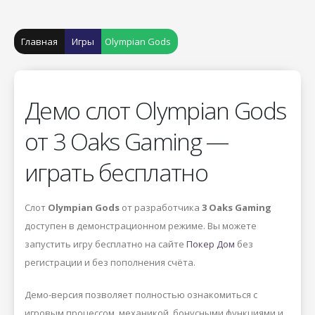
Главная
Игры
Olympian Gods
Демо слот Olympian Gods
от 3 Oaks Gaming —
играть бесплатно
Слот
Olympian Gods
от разработчика
3 Oaks Gaming
доступен в демонстрационном режиме. Вы можете
запустить игру бесплатно на сайте
Покер Дом
без
регистрации и без пополнения счёта.
Демо-версия позволяет полностью ознакомиться с
игровым процессом, механикой, бонусными функциями и