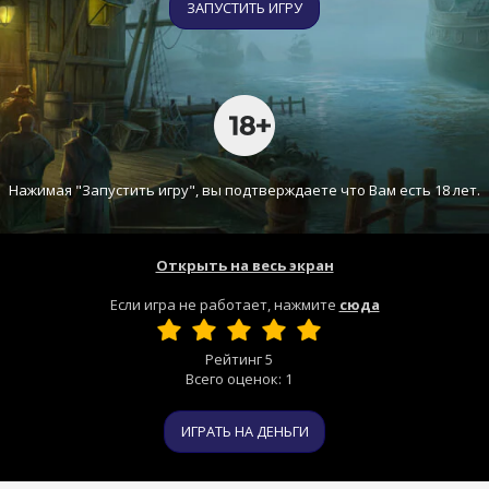
ЗАПУСТИТЬ ИГРУ
Нажимая "Запустить игру", вы подтверждаете что Вам есть 18 лет.
Открыть на весь экран
Если игра не работает, нажмите
сюда
Рейтинг
5
Всего оценок:
1
ИГРАТЬ НА ДЕНЬГИ