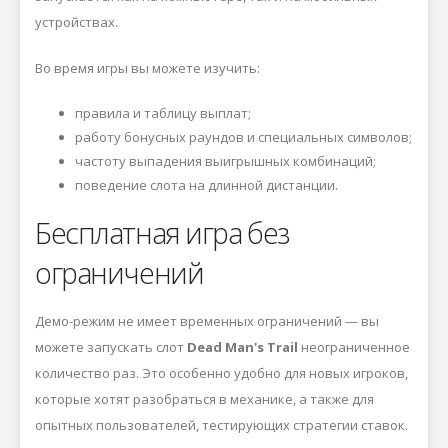
устройствах.
Во время игры вы можете изучить:
правила и таблицу выплат;
работу бонусных раундов и специальных символов;
частоту выпадения выигрышных комбинаций;
поведение слота на длинной дистанции.
Бесплатная игра без
ограничений
Демо-режим не имеет временных ограничений — вы
можете запускать слот
Dead Man's Trail
неограниченное
количество раз. Это особенно удобно для новых игроков,
которые хотят разобраться в механике, а также для
опытных пользователей, тестирующих стратегии ставок.