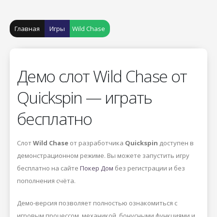
Главная
Игры
Wild Chase
Демо слот Wild Chase от
Quickspin — играть
бесплатно
Слот
Wild Chase
от разработчика
Quickspin
доступен в
демонстрационном режиме. Вы можете запустить игру
бесплатно на сайте
Покер Дом
без регистрации и без
пополнения счёта.
Демо-версия позволяет полностью ознакомиться с
игровым процессом, механикой, бонусными функциями и