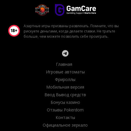
Азартные игры призваны развлекать. Помните, что вы
рискуете деньгами, когда делаете ставки. Не тратьте
больше, чем можете позволить себе проиграть.
Главная
Игровые автоматы
Фрироллы
Мобильная версия
Ввод Вывод средств
Бонусы казино
Отзывы Pokerdom
Контакты
Официальное зеркало