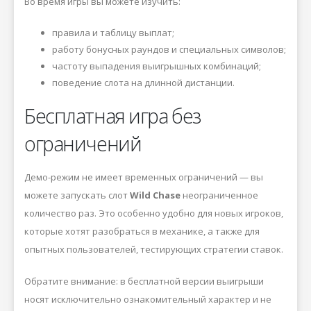
Во время игры вы можете изучить:
правила и таблицу выплат;
работу бонусных раундов и специальных символов;
частоту выпадения выигрышных комбинаций;
поведение слота на длинной дистанции.
Бесплатная игра без
ограничений
Демо-режим не имеет временных ограничений — вы
можете запускать слот
Wild Chase
неограниченное
количество раз. Это особенно удобно для новых игроков,
которые хотят разобраться в механике, а также для
опытных пользователей, тестирующих стратегии ставок.
Обратите внимание: в бесплатной версии выигрыши
носят исключительно ознакомительный характер и не