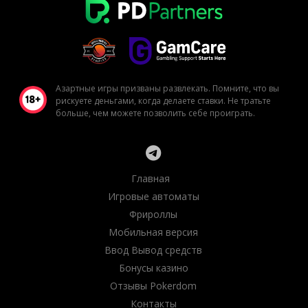
Азартные игры призваны развлекать. Помните, что вы
рискуете деньгами, когда делаете ставки. Не тратьте
больше, чем можете позволить себе проиграть.
Главная
Игровые автоматы
Фрироллы
Мобильная версия
Ввод Вывод средств
Бонусы казино
Отзывы Pokerdom
Контакты