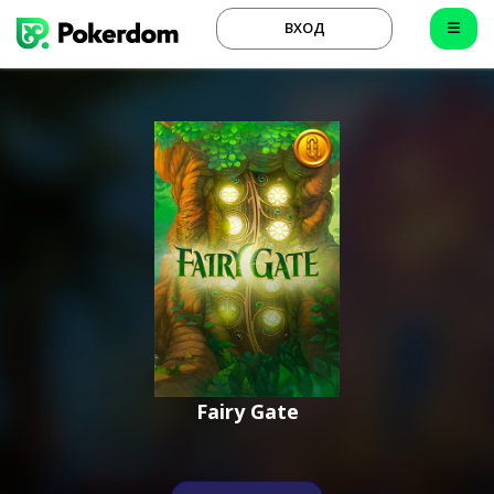
ВХОД
Fairy Gate