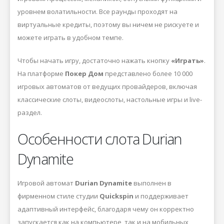
уровнем волатильности. Все раунды проходят на
виртуальные кредиты, поэтому вы ничем не рискуете и
можете играть в удобном темпе.
Чтобы начать игру, достаточно нажать кнопку
«Играть»
.
На платформе
Покер Дом
представлено более 10 000
игровых автоматов от ведущих провайдеров, включая
классические слоты, видеослоты, настольные игры и live-
раздел.
Особенности слота Durian
Dynamite
Игровой автомат
Durian Dynamite
выполнен в
фирменном стиле студии
Quickspin
и поддерживает
адаптивный интерфейс, благодаря чему он корректно
запускается как на компьютере, так и на мобильных