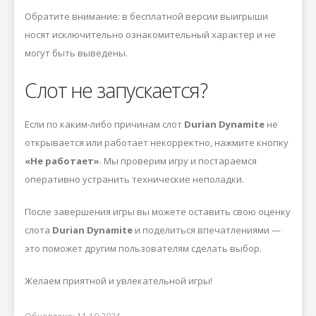
Обратите внимание: в бесплатной версии выигрыши
носят исключительно ознакомительный характер и не
могут быть выведены.
Слот не запускается?
Если по каким-либо причинам слот
Durian Dynamite
не
открывается или работает некорректно, нажмите кнопку
«Не работает»
. Мы проверим игру и постараемся
оперативно устранить технические неполадки.
После завершения игры вы можете оставить свою оценку
слота
Durian Dynamite
и поделиться впечатлениями —
это поможет другим пользователям сделать выбор.
Желаем приятной и увлекательной игры!
Обновлено:
11.10.2024