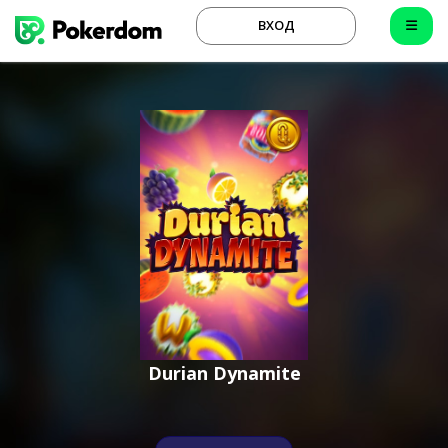
ВХОД
Durian Dynamite