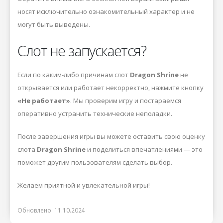
носят исключительно ознакомительный характер и не
могут быть выведены.
Слот не запускается?
Если по каким-либо причинам слот
Dragon Shrine
не
открывается или работает некорректно, нажмите кнопку
«Не работает»
. Мы проверим игру и постараемся
оперативно устранить технические неполадки.
После завершения игры вы можете оставить свою оценку
слота
Dragon Shrine
и поделиться впечатлениями — это
поможет другим пользователям сделать выбор.
Желаем приятной и увлекательной игры!
Обновлено:
11.10.2024