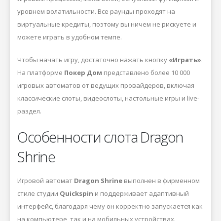
уровнем волатильности. Все раунды проходят на
виртуальные кредиты, поэтому вы ничем не рискуете и
можете играть в удобном темпе.
Чтобы начать игру, достаточно нажать кнопку
«Играть»
.
На платформе
Покер Дом
представлено более 10 000
игровых автоматов от ведущих провайдеров, включая
классические слоты, видеослоты, настольные игры и live-
раздел.
Особенности слота Dragon
Shrine
Игровой автомат
Dragon Shrine
выполнен в фирменном
стиле студии
Quickspin
и поддерживает адаптивный
интерфейс, благодаря чему он корректно запускается как
на компьютере, так и на мобильных устройствах.