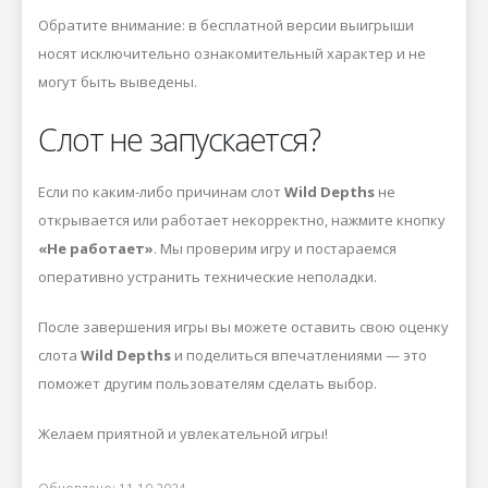
Обратите внимание: в бесплатной версии выигрыши
носят исключительно ознакомительный характер и не
могут быть выведены.
Слот не запускается?
Если по каким-либо причинам слот
Wild Depths
не
открывается или работает некорректно, нажмите кнопку
«Не работает»
. Мы проверим игру и постараемся
оперативно устранить технические неполадки.
После завершения игры вы можете оставить свою оценку
слота
Wild Depths
и поделиться впечатлениями — это
поможет другим пользователям сделать выбор.
Желаем приятной и увлекательной игры!
Обновлено:
11.10.2024