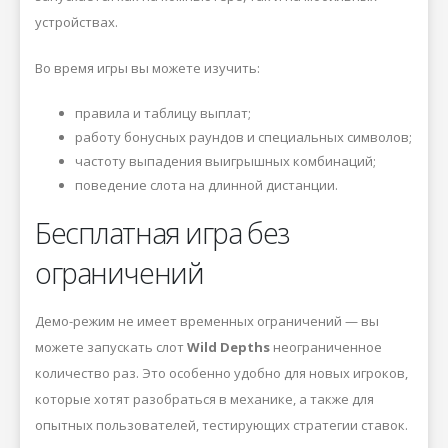
устройствах.
Во время игры вы можете изучить:
правила и таблицу выплат;
работу бонусных раундов и специальных символов;
частоту выпадения выигрышных комбинаций;
поведение слота на длинной дистанции.
Бесплатная игра без
ограничений
Демо-режим не имеет временных ограничений — вы
можете запускать слот
Wild Depths
неограниченное
количество раз. Это особенно удобно для новых игроков,
которые хотят разобраться в механике, а также для
опытных пользователей, тестирующих стратегии ставок.