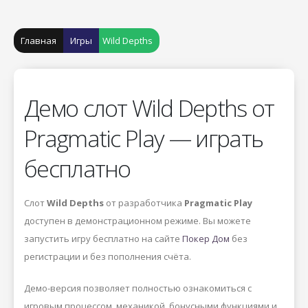
Главная
Игры
Wild Depths
Демо слот Wild Depths от
Pragmatic Play — играть
бесплатно
Слот
Wild Depths
от разработчика
Pragmatic Play
доступен в демонстрационном режиме. Вы можете
запустить игру бесплатно на сайте
Покер Дом
без
регистрации и без пополнения счёта.
Демо-версия позволяет полностью ознакомиться с
игровым процессом, механикой, бонусными функциями и