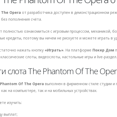
 The Opera
от разработчика
доступен в демонстрационном реж
 без пополнения счёта.
т полностью ознакомиться с игровым процессом, механикой, бо
ые кредиты, поэтому вы ничем не рискуете и можете играть в у
остаточно нажать кнопку
«Играть»
. На платформе
Покер Дом
п
классические слоты, видеослоты, настольные игры и live-раздел.
и слота The Phantom Of The Oper
 Phantom Of The Opera
выполнен в фирменном стиле студии
и 
 как на компьютере, так и на мобильных устройствах.
ете изучить:
цу выплат;