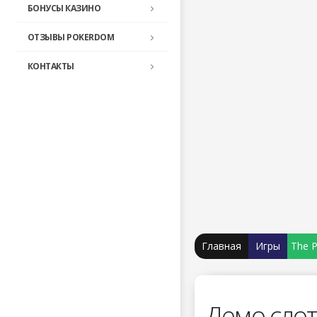
БОНУСЫ КАЗИНО
ОТЗЫВЫ POKERDOM
КОНТАКТЫ
Главная
Игры
The 
Демо слот