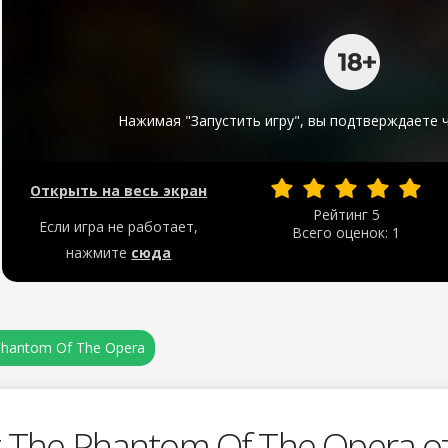
Нажимая "Запустить игру", вы подтверждаете ч
Открыть на весь экран
Рейтинг
5
Если игра не работает,
Всего оценок:
1
нажмите
сюда
Phantom Of The Opera
 The Phantom Of The Opera о