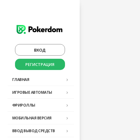
ВХОД
РЕГИСТРАЦИЯ
ГЛАВНАЯ
ИГРОВЫЕ АВТОМАТЫ
ФРИРОЛЛЫ
МОБИЛЬНАЯ ВЕРСИЯ
ВВОД ВЫВОД СРЕДСТВ