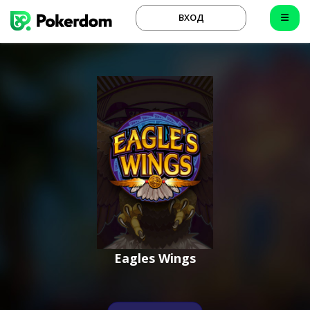
ВХОД
Eagles Wings