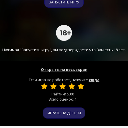
ЗАПУСТИТЬ ИГРУ
Нажимая "Запустить игру", вы подтверждаете что Вам есть 18 лет.
Открыть на весь экран
Если игра не работает, нажмите
сюда
Рейтинг
5.00
Всего оценок:
1
ИГРАТЬ НА ДЕНЬГИ