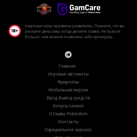
Азартные игры призваны развлекать. Помните, что вы
рискуете деньгами, когда делаете ставки. Не тратьте
больше, чем можете позволить себе проиграть.
Главная
Игровые автоматы
Фрироллы
Мобильная версия
Ввод Вывод средств
Бонусы казино
Отзывы Pokerdom
Контакты
Официальное зеркало