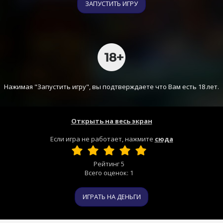
ЗАПУСТИТЬ ИГРУ
Нажимая "Запустить игру", вы подтверждаете что Вам есть 18 лет.
Открыть на весь экран
Если игра не работает, нажмите
сюда
Рейтинг
5
Всего оценок:
1
ИГРАТЬ НА ДЕНЬГИ