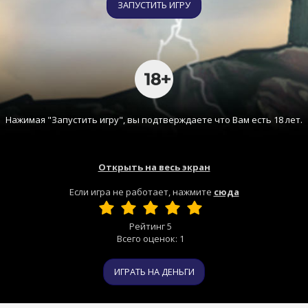
ЗАПУСТИТЬ ИГРУ
Нажимая "Запустить игру", вы подтверждаете что Вам есть 18 лет.
Открыть на весь экран
Если игра не работает, нажмите
сюда
Рейтинг
5
Всего оценок:
1
ИГРАТЬ НА ДЕНЬГИ