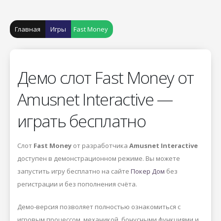
Главная
Игры
Fast Money
Демо слот Fast Money от
Amusnet Interactive —
играть бесплатно
Слот
Fast Money
от разработчика
Amusnet Interactive
доступен в демонстрационном режиме. Вы можете
запустить игру бесплатно на сайте
Покер Дом
без
регистрации и без пополнения счёта.
Демо-версия позволяет полностью ознакомиться с
игровым процессом, механикой, бонусными функциями и