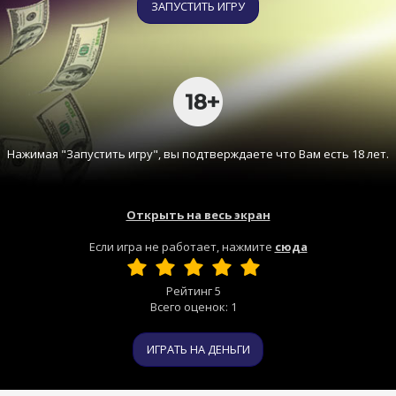
ЗАПУСТИТЬ ИГРУ
Нажимая "Запустить игру", вы подтверждаете что Вам есть 18 лет.
Открыть на весь экран
Если игра не работает, нажмите
сюда
Рейтинг
5
Всего оценок:
1
ИГРАТЬ НА ДЕНЬГИ