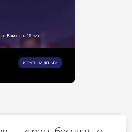
то Вам есть 18 лет.
ИГРАТЬ НА ДЕНЬГИ
ing — играть бесплатно