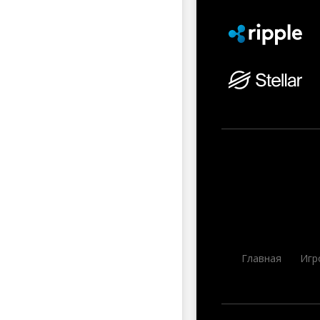
Главная
Игр