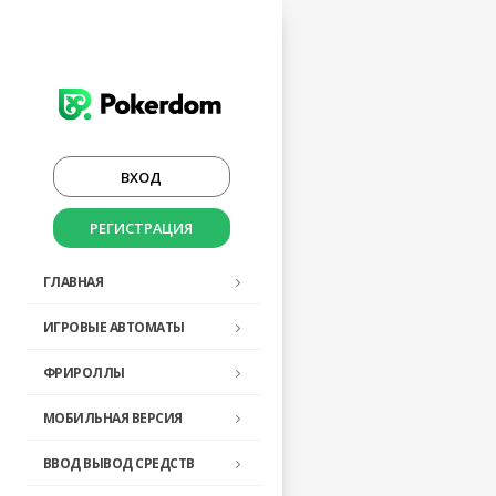
ВХОД
РЕГИСТРАЦИЯ
ГЛАВНАЯ
ИГРОВЫЕ АВТОМАТЫ
ФРИРОЛЛЫ
МОБИЛЬНАЯ ВЕРСИЯ
ВВОД ВЫВОД СРЕДСТВ