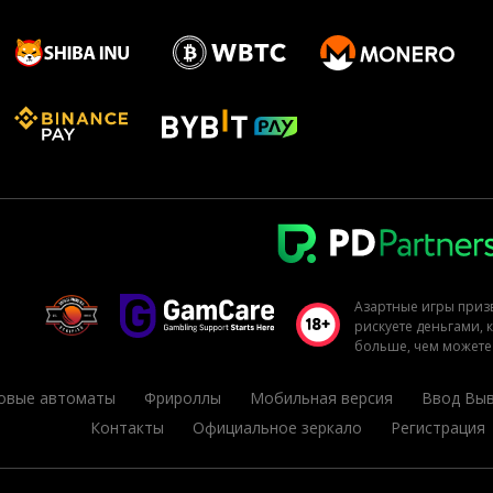
Азартные игры призв
рискуете деньгами, к
больше, чем можете 
овые автоматы
Фрироллы
Мобильная версия
Ввод Выв
Контакты
Официальное зеркало
Регистрация