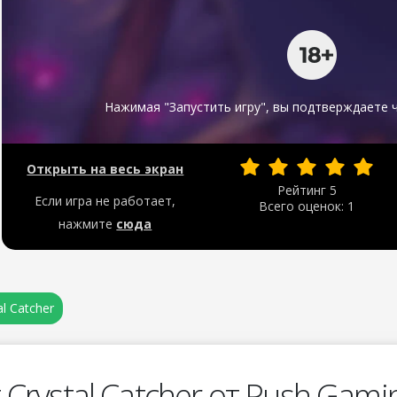
Нажимая "Запустить игру", вы подтверждаете ч
Открыть на весь экран
Рейтинг
5
Если игра не работает,
Всего оценок:
1
нажмите
сюда
al Catcher
 Crystal Catcher от Push Gam