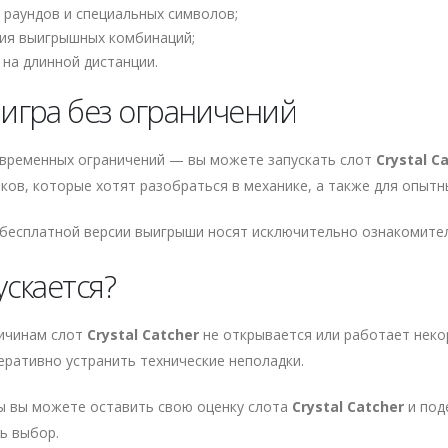
 раундов и специальных символов;
ия выигрышных комбинаций;
 на длинной дистанции.
 игра без ограничений
временных ограничений — вы можете запускать слот
Crystal C
ков, которые хотят разобраться в механике, а также для опытн
 бесплатной версии выигрыши носят исключительно ознакомител
ускается?
ричинам слот
Crystal Catcher
не открывается или работает неко
еративно устранить технические неполадки.
ы вы можете оставить свою оценку слота
Crystal Catcher
и под
ь выбор.