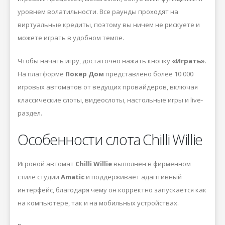
уровнем волатильности. Все раунды проходят на
виртуальные кредиты, поэтому вы ничем не рискуете и
можете играть в удобном темпе.
Чтобы начать игру, достаточно нажать кнопку
«Играть»
.
На платформе
Покер Дом
представлено более 10 000
игровых автоматов от ведущих провайдеров, включая
классические слоты, видеослоты, настольные игры и live-
раздел.
Особенности слота Chilli Willie
Игровой автомат
Chilli Willie
выполнен в фирменном
стиле студии
Amatic
и поддерживает адаптивный
интерфейс, благодаря чему он корректно запускается как
на компьютере, так и на мобильных устройствах.