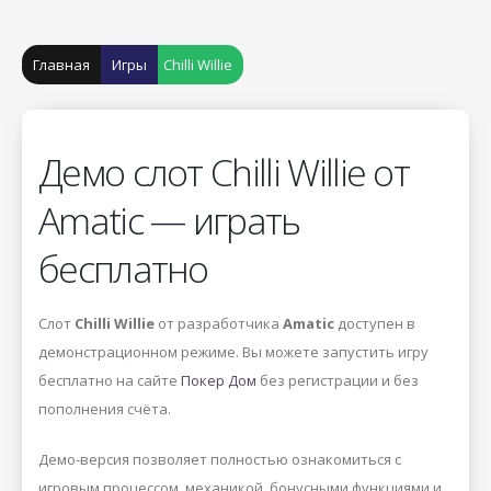
Главная
Игры
Chilli Willie
Демо слот Chilli Willie от
Amatic — играть
бесплатно
Слот
Chilli Willie
от разработчика
Amatic
доступен в
демонстрационном режиме. Вы можете запустить игру
бесплатно на сайте
Покер Дом
без регистрации и без
пополнения счёта.
Демо-версия позволяет полностью ознакомиться с
игровым процессом, механикой, бонусными функциями и