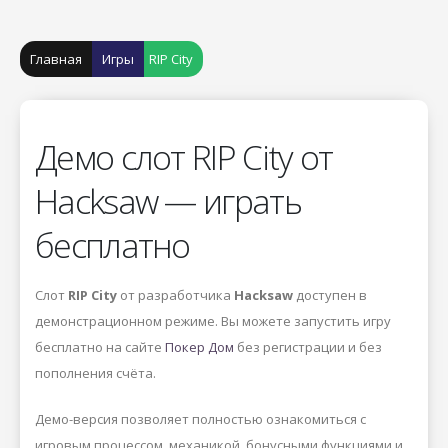
Главная
Игры
RIP City
Демо слот RIP City от
Hacksaw — играть
бесплатно
Слот
RIP City
от разработчика
Hacksaw
доступен в
демонстрационном режиме. Вы можете запустить игру
бесплатно на сайте
Покер Дом
без регистрации и без
пополнения счёта.
Демо-версия позволяет полностью ознакомиться с
игровым процессом, механикой, бонусными функциями и