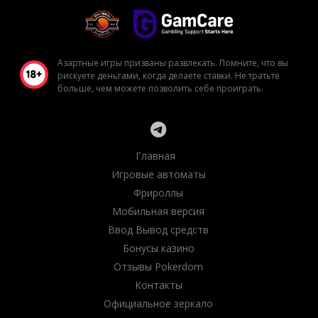
Азартные игры призваны развлекать. Помните, что вы
рискуете деньгами, когда делаете ставки. Не тратьте
больше, чем можете позволить себе проиграть.
Главная
Игровые автоматы
Фрироллы
Мобильная версия
Ввод Вывод средств
Бонусы казино
Отзывы Pokerdom
Контакты
Официальное зеркало