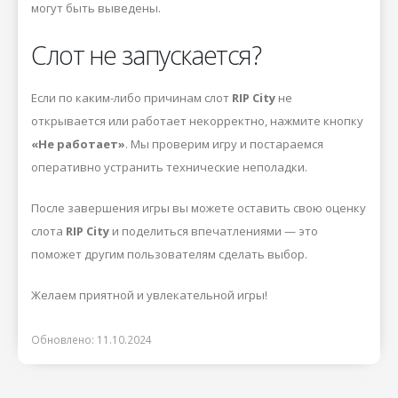
могут быть выведены.
Слот не запускается?
Если по каким-либо причинам слот
RIP City
не
открывается или работает некорректно, нажмите кнопку
«Не работает»
. Мы проверим игру и постараемся
оперативно устранить технические неполадки.
После завершения игры вы можете оставить свою оценку
слота
RIP City
и поделиться впечатлениями — это
поможет другим пользователям сделать выбор.
Желаем приятной и увлекательной игры!
Обновлено:
11.10.2024