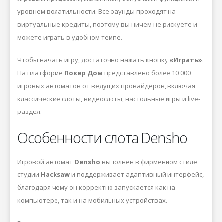
уровнем волатильности. Все раунды проходят на
виртуальные кредиты, поэтому вы ничем не рискуете и
можете играть в удобном темпе.
Чтобы начать игру, достаточно нажать кнопку
«Играть»
.
На платформе
Покер Дом
представлено более 10 000
игровых автоматов от ведущих провайдеров, включая
классические слоты, видеослоты, настольные игры и live-
раздел.
Особенности слота Densho
Игровой автомат
Densho
выполнен в фирменном стиле
студии
Hacksaw
и поддерживает адаптивный интерфейс,
благодаря чему он корректно запускается как на
компьютере, так и на мобильных устройствах.