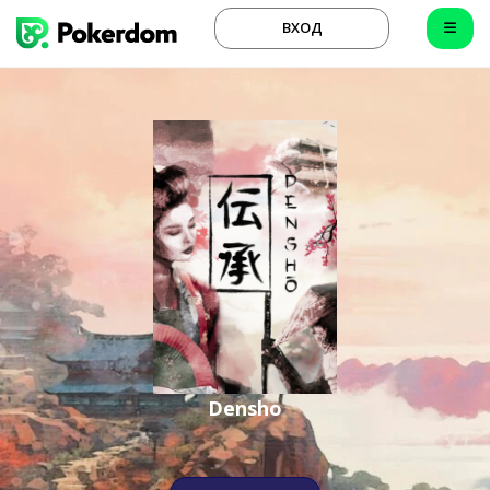
ВХОД
Densho