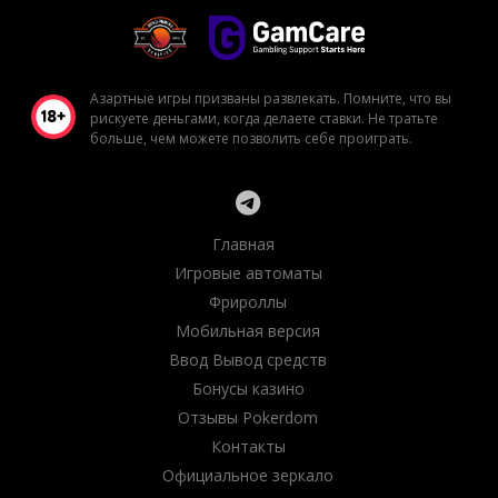
Азартные игры призваны развлекать. Помните, что вы
рискуете деньгами, когда делаете ставки. Не тратьте
больше, чем можете позволить себе проиграть.
Главная
Игровые автоматы
Фрироллы
Мобильная версия
Ввод Вывод средств
Бонусы казино
Отзывы Pokerdom
Контакты
Официальное зеркало