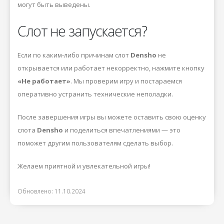
могут быть выведены.
Слот не запускается?
Если по каким-либо причинам слот
Densho
не
открывается или работает некорректно, нажмите кнопку
«Не работает»
. Мы проверим игру и постараемся
оперативно устранить технические неполадки.
После завершения игры вы можете оставить свою оценку
слота
Densho
и поделиться впечатлениями — это
поможет другим пользователям сделать выбор.
Желаем приятной и увлекательной игры!
Обновлено:
11.10.2024