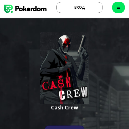
ВХОД
Cash Crew