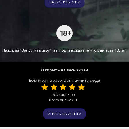
ЗАПУСТИТЬ ИГРУ
Нажимая "Запустить игру", вы подтверждаете что Вам есть 18 лет.
Открыть на весь экран
Если игра не работает, нажмите
сюда
Рейтинг
5.00
Всего оценок:
1
ИГРАТЬ НА ДЕНЬГИ