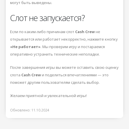
могут быть выведены.
Слот не запускается?
Если по каким-либо причинам слот
Cash Crew
не
открывается или работает некорректно, нажмите кнопку
«Не работает»
. Мы проверим игру и постараемся
оперативно устранить технические неполадки.
После завершения игры вы можете оставить свою оценку
слота
Cash Crew
и поделиться впечатлениями — это
поможет другим пользователям сделать выбор.
Желаем приятной и увлекательной игры!
Обновлено:
11.10.2024