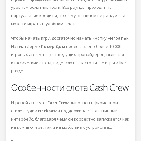
уровнем волатильности. Все раунды проходят на
виртуальные кредиты, поэтому вы ничем не рискуете и
можете играть в удобном темпе.
Чтобы начать игру, достаточно нажать кнопку
«Играть»
.
На платформе
Покер Дом
представлено более 10 000
игровых автоматов от ведущих провайдеров, включая
классические слоты, видеослоты, настольные игры и live-
раздел.
Особенности слота Cash Crew
Игровой автомат
Cash Crew
выполнен в фирменном
стиле студии
Hacksaw
и поддерживает адаптивный
интерфейс, благодаря чему он корректно запускается как
на компьютере, так и на мобильных устройствах.