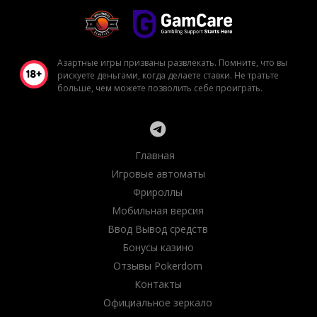
Азартные игры призваны развлекать. Помните, что вы
рискуете деньгами, когда делаете ставки. Не тратьте
больше, чем можете позволить себе проиграть.
Главная
Игровые автоматы
Фрироллы
Мобильная версия
Ввод Вывод средств
Бонусы казино
Отзывы Pokerdom
Контакты
Официальное зеркало