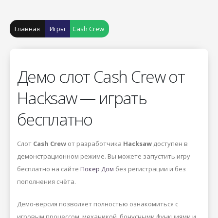
Главная
Игры
Cash Crew
Демо слот Cash Crew от
Hacksaw — играть
бесплатно
Слот
Cash Crew
от разработчика
Hacksaw
доступен в
демонстрационном режиме. Вы можете запустить игру
бесплатно на сайте
Покер Дом
без регистрации и без
пополнения счёта.
Демо-версия позволяет полностью ознакомиться с
игровым процессом, механикой, бонусными функциями и