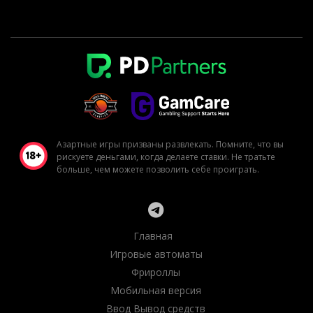
Азартные игры призваны развлекать. Помните, что вы
рискуете деньгами, когда делаете ставки. Не тратьте
больше, чем можете позволить себе проиграть.
Главная
Игровые автоматы
Фрироллы
Мобильная версия
Ввод Вывод средств