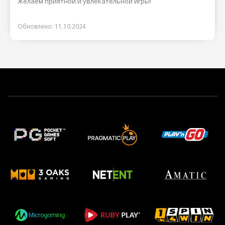
Желаем приятной и увлекательной игры!
Обновлено:
11.10.2024