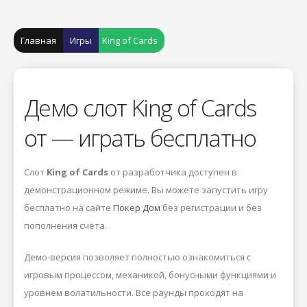
Главная
Игры
King of Cards
Демо слот King of Cards
от — играть бесплатно
Слот
King of Cards
от разработчика
доступен в
демонстрационном режиме. Вы можете запустить игру
бесплатно на сайте
Покер Дом
без регистрации и без
пополнения счёта.
Демо-версия позволяет полностью ознакомиться с
игровым процессом, механикой, бонусными функциями и
уровнем волатильности. Все раунды проходят на