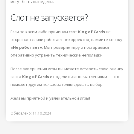
могут быть выведены.
Слот не запускается?
Если по каким-либо причинам слот
King of Cards
не
открывается или работает некорректно, нажмите кнопку
«Не работает»
. Мы проверим игру и постараемся
оперативно устранить технические неполадки.
После завершения игры вы можете оставить свою оценку
слота
King of Cards
и поделиться впечатлениями — это
поможет другим пользователям сделать выбор.
Желаем приятной и увлекательной игры!
Обновлено:
11.10.2024