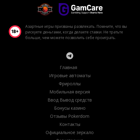
Азартные игры призваны развлекать. Помните, что вы
рискуете деньгами, когда делаете ставки. Не тратьте
больше, чем можете позволить себе проиграть.
Главная
Игровые автоматы
Фрироллы
Мобильная версия
Ввод Вывод средств
Бонусы казино
Отзывы Pokerdom
Контакты
Официальное зеркало