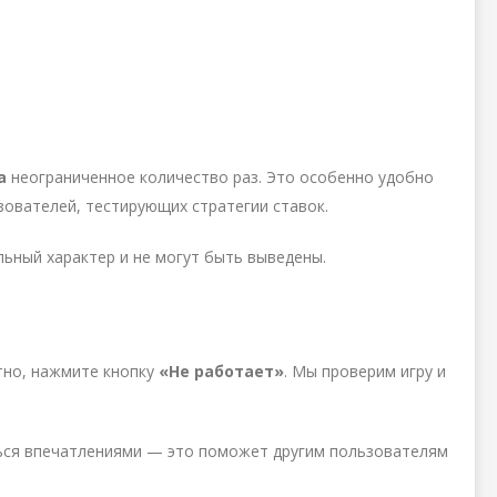
a
неограниченное количество раз. Это особенно удобно
зователей, тестирующих стратегии ставок.
ьный характер и не могут быть выведены.
тно, нажмите кнопку
«Не работает»
. Мы проверим игру и
ься впечатлениями — это поможет другим пользователям