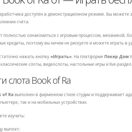
зработчика
доступен в демонстрационном режиме. Вы можете з
олнения счёта.
т полностью ознакомиться с игровым процессом, механикой, бо
ые кредиты, поэтому вы ничем не рискуете и можете играть в у
остаточно нажать кнопку
«Играть»
. На платформе
Покер Дом
п
классические слоты, видеослоты, настольные игры и live-раздел.
 слота Book of Ra
 of Ra
выполнен в фирменном стиле студии
и поддерживает ада
мпьютере, так и на мобильных устройствах.
ете изучить:
цу выплат;