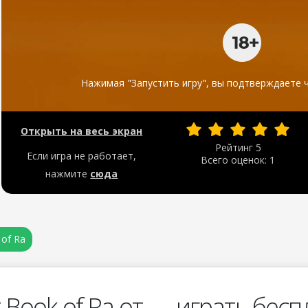
Нажимая "Запустить игру", вы подтверждаете ч
Открыть на весь экран
Рейтинг
5
Если игра не работает,
Всего оценок:
1
нажмите
сюда
of Ra
 Book of Ra от — играть бесп