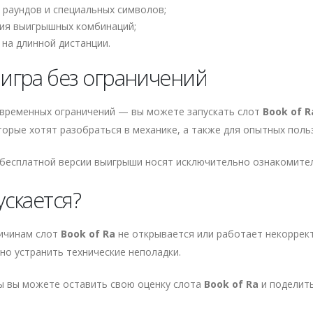
 раундов и специальных символов;
ия выигрышных комбинаций;
 на длинной дистанции.
 игра без ограничений
временных ограничений — вы можете запускать слот
Book of R
торые хотят разобраться в механике, а также для опытных поль
 бесплатной версии выигрыши носят исключительно ознакомител
ускается?
ричинам слот
Book of Ra
не открывается или работает некоррек
но устранить технические неполадки.
ы вы можете оставить свою оценку слота
Book of Ra
и поделит