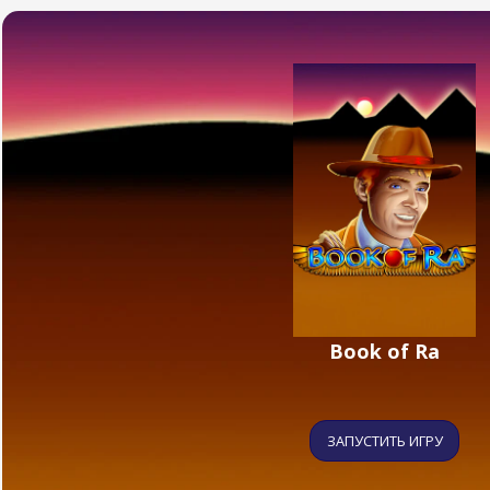
Book of Ra
ЗАПУСТИТЬ ИГРУ