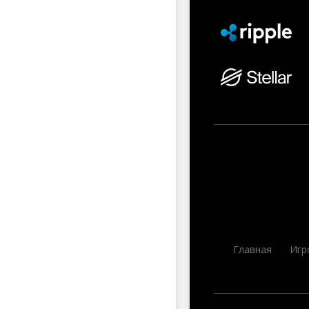
Главная
Игр