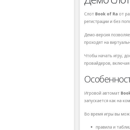
Слот
Book of Ra
от ра
регистрации и без поп
Демо-версия позволяе
проходят на виртуальн
Чтобы начать игру, д
провайдеров, включая 
Особенности
Игровой автомат
Book
запускается как на ко
Во время игры вы мож
правила и табли