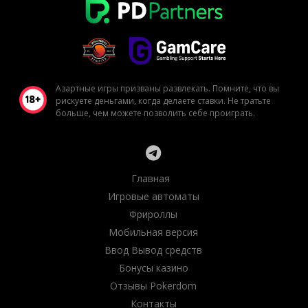
Азартные игры призваны развлекать. Помните, что вы
рискуете деньгами, когда делаете ставки. Не тратьте
больше, чем можете позволить себе проиграть.
Главная
Игровые автоматы
Фрироллы
Мобильная версия
Ввод Вывод средств
Бонусы казино
Отзывы Pokerdom
Контакты