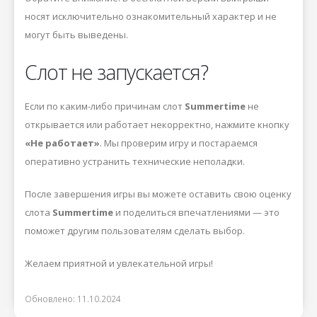
носят исключительно ознакомительный характер и не
могут быть выведены.
Слот не запускается?
Если по каким-либо причинам слот
Summertime
не
открывается или работает некорректно, нажмите кнопку
«Не работает»
. Мы проверим игру и постараемся
оперативно устранить технические неполадки.
После завершения игры вы можете оставить свою оценку
слота
Summertime
и поделиться впечатлениями — это
поможет другим пользователям сделать выбор.
Желаем приятной и увлекательной игры!
Обновлено:
11.10.2024