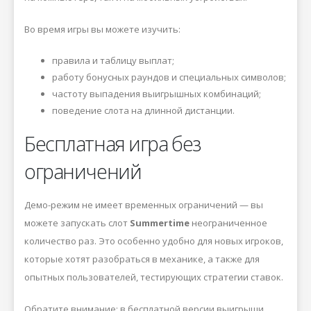
Во время игры вы можете изучить:
правила и таблицу выплат;
работу бонусных раундов и специальных символов;
частоту выпадения выигрышных комбинаций;
поведение слота на длинной дистанции.
Бесплатная игра без
ограничений
Демо-режим не имеет временных ограничений — вы
можете запускать слот
Summertime
неограниченное
количество раз. Это особенно удобно для новых игроков,
которые хотят разобраться в механике, а также для
опытных пользователей, тестирующих стратегии ставок.
Обратите внимание: в бесплатной версии выигрыши