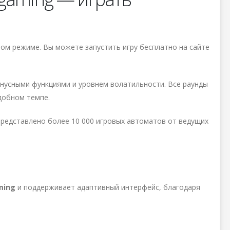
ом режиме. Вы можете запустить игру бесплатно на сайте
нусными функциями и уровнем волатильности. Все раунды
добном темпе.
редставлено более 10 000 игровых автоматов от ведущих
ming
и поддерживает адаптивный интерфейс, благодаря