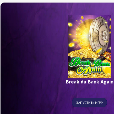
Break da Bank Again
ЗАПУСТИТЬ ИГРУ