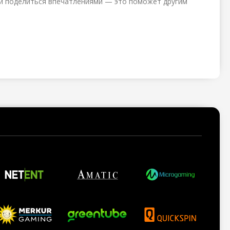
и поделиться впечатлениями — это поможет другим