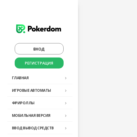
ВХОД
РЕГИСТРАЦИЯ
ГЛАВНАЯ
ИГРОВЫЕ АВТОМАТЫ
ФРИРОЛЛЫ
МОБИЛЬНАЯ ВЕРСИЯ
ВВОД ВЫВОД СРЕДСТВ