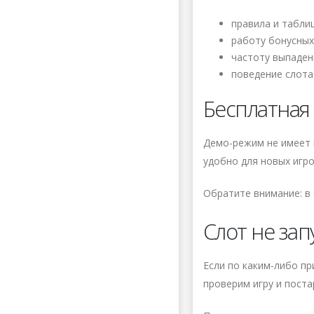
правила и табли
работу бонусных
частоту выпаден
поведение слота
Бесплатная
Демо-режим не имеет 
удобно для новых игро
Обратите внимание: в
Слот не зап
Если по каким-либо п
проверим игру и поста