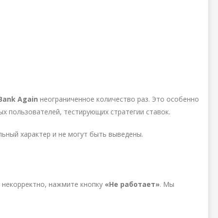
Bank Again
неограниченное количество раз. Это особенно
ых пользователей, тестирующих стратегии ставок.
ьный характер и не могут быть выведены.
 некорректно, нажмите кнопку
«Не работает»
. Мы