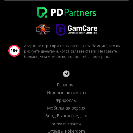
Азартные игры призваны развлекать. Помните, что вы
рискуете деньгами, когда делаете ставки. Не тратьте
больше, чем можете позволить себе проиграть.
Главная
Игровые автоматы
Фрироллы
Мобильная версия
Ввод Вывод средств
Бонусы казино
Отзывы Pokerdom