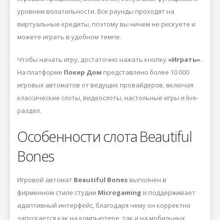
уровнем волатильности. Все раунды проходят на
виртуальные кредиты, поэтому вы ничем не рискуете и
можете играть в удобном темпе.
Чтобы начать игру, достаточно нажать кнопку
«Играть»
.
На платформе
Покер Дом
представлено более 10 000
игровых автоматов от ведущих провайдеров, включая
классические слоты, видеослоты, настольные игры и live-
раздел.
Особенности слота Beautiful
Bones
Игровой автомат
Beautiful Bones
выполнен в
фирменном стиле студии
Microgaming
и поддерживает
адаптивный интерфейс, благодаря чему он корректно
запускается как на компьютере, так и на мобильных