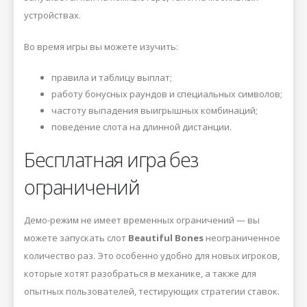
устройствах.
Во время игры вы можете изучить:
правила и таблицу выплат;
работу бонусных раундов и специальных символов;
частоту выпадения выигрышных комбинаций;
поведение слота на длинной дистанции.
Бесплатная игра без
ограничений
Демо-режим не имеет временных ограничений — вы
можете запускать слот
Beautiful Bones
неограниченное
количество раз. Это особенно удобно для новых игроков,
которые хотят разобраться в механике, а также для
опытных пользователей, тестирующих стратегии ставок.