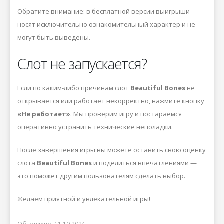
Обратите внимание: в бесплатной версии выигрыши
носят исключительно ознакомительный характер и не
могут быть выведены.
Слот не запускается?
Если по каким-либо причинам слот
Beautiful Bones
не
открывается или работает некорректно, нажмите кнопку
«Не работает»
. Мы проверим игру и постараемся
оперативно устранить технические неполадки.
После завершения игры вы можете оставить свою оценку
слота
Beautiful Bones
и поделиться впечатлениями —
это поможет другим пользователям сделать выбор.
Желаем приятной и увлекательной игры!
Обновлено:
11.10.2024