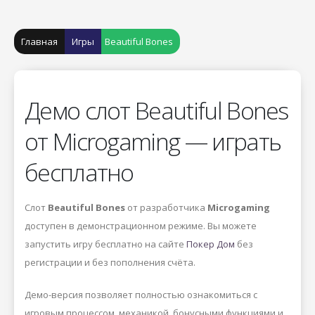
Главная
Игры
Beautiful Bones
Демо слот Beautiful Bones
от Microgaming — играть
бесплатно
Слот
Beautiful Bones
от разработчика
Microgaming
доступен в демонстрационном режиме. Вы можете
запустить игру бесплатно на сайте
Покер Дом
без
регистрации и без пополнения счёта.
Демо-версия позволяет полностью ознакомиться с
игровым процессом, механикой, бонусными функциями и