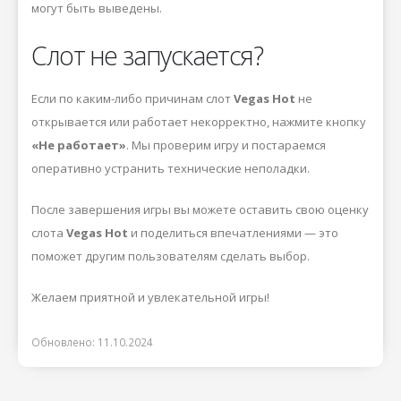
могут быть выведены.
Слот не запускается?
Если по каким-либо причинам слот
Vegas Hot
не
открывается или работает некорректно, нажмите кнопку
«Не работает»
. Мы проверим игру и постараемся
оперативно устранить технические неполадки.
После завершения игры вы можете оставить свою оценку
слота
Vegas Hot
и поделиться впечатлениями — это
поможет другим пользователям сделать выбор.
Желаем приятной и увлекательной игры!
Обновлено:
11.10.2024