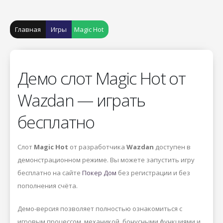
Главная
Игры
Magic Hot
Демо слот Magic Hot от
Wazdan — играть
бесплатно
Слот
Magic Hot
от разработчика
Wazdan
доступен в
демонстрационном режиме. Вы можете запустить игру
бесплатно на сайте
Покер Дом
без регистрации и без
пополнения счёта.
Демо-версия позволяет полностью ознакомиться с
игровым процессом, механикой, бонусными функциями и