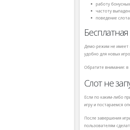
работу бонусных
частоту выпаден
поведение слота
Бесплатная
Демо-режим не имеет 
удобно для новых игро
Обратите внимание: в
Слот не зап
Если по каким-либо п
игру и постараемся оп
После завершения игр
пользователям сделат