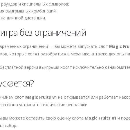
 раундов и специальных символов;
ия выигрышных комбинаций;
 на длинной дистанции.
 игра без ограничений
временных ограничений — вы можете запускать слот
Magic Fru
ков, которые хотят разобраться в механике, а также для опытн
 бесплатной версии выигрыши носят исключительно ознакомител
ускается?
ричинам слот
Magic Fruits 81
не открывается или работает неко
еративно устранить технические неполадки.
ы вы можете оставить свою оценку слота
Magic Fruits 81
и под
ь выбор.