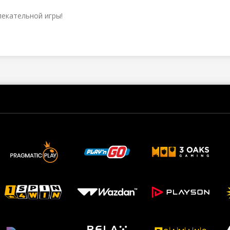
лекательной игры!