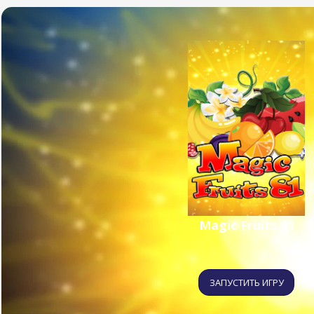
Magic Fruits 81
ЗАПУСТИТЬ ИГРУ