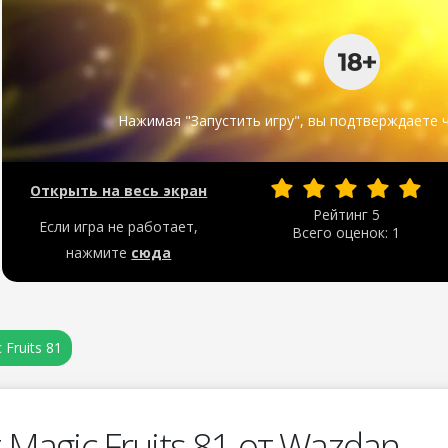
Нажимая "Запустить игру", вы подтверждаете ч
Открыть на весь экран
Рейтинг
5
Если игра не работает,
Всего оценок:
1
нажмите
сюда
 Fruits 81
 Magic Fruits 81 от Wazdan —