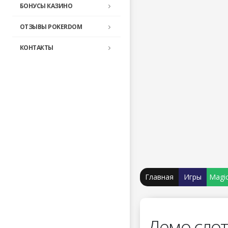
БОНУСЫ КАЗИНО
ОТЗЫВЫ POKERDOM
КОНТАКТЫ
Главная
Игры
Magic
Демо слот