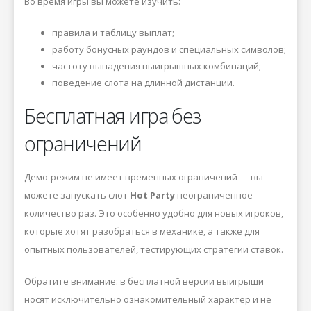
Во время игры вы можете изучить:
правила и таблицу выплат;
работу бонусных раундов и специальных символов;
частоту выпадения выигрышных комбинаций;
поведение слота на длинной дистанции.
Бесплатная игра без
ограничений
Демо-режим не имеет временных ограничений — вы
можете запускать слот
Hot Party
неограниченное
количество раз. Это особенно удобно для новых игроков,
которые хотят разобраться в механике, а также для
опытных пользователей, тестирующих стратегии ставок.
Обратите внимание: в бесплатной версии выигрыши
носят исключительно ознакомительный характер и не