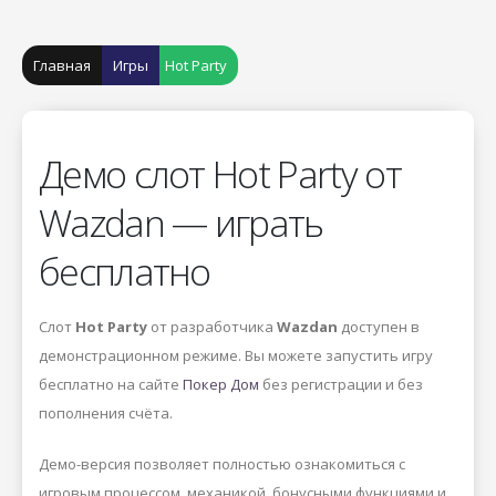
Главная
Игры
Hot Party
Демо слот Hot Party от
Wazdan — играть
бесплатно
Слот
Hot Party
от разработчика
Wazdan
доступен в
демонстрационном режиме. Вы можете запустить игру
бесплатно на сайте
Покер Дом
без регистрации и без
пополнения счёта.
Демо-версия позволяет полностью ознакомиться с
игровым процессом, механикой, бонусными функциями и