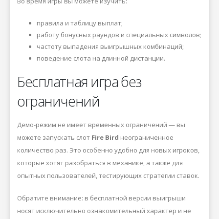
Во время игры вы можете изучить:
правила и таблицу выплат;
работу бонусных раундов и специальных символов;
частоту выпадения выигрышных комбинаций;
поведение слота на длинной дистанции.
Бесплатная игра без
ограничений
Демо-режим не имеет временных ограничений — вы
можете запускать слот
Fire Bird
неограниченное
количество раз. Это особенно удобно для новых игроков,
которые хотят разобраться в механике, а также для
опытных пользователей, тестирующих стратегии ставок.
Обратите внимание: в бесплатной версии выигрыши
носят исключительно ознакомительный характер и не