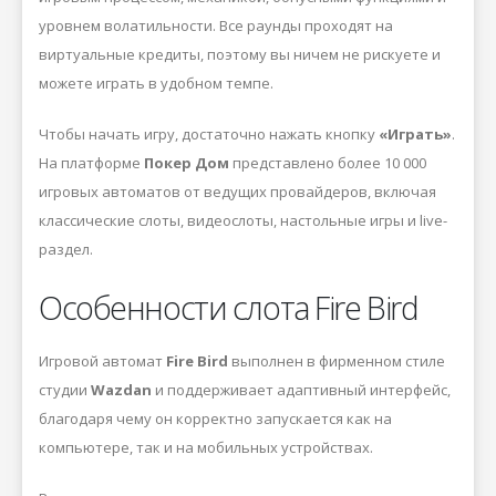
уровнем волатильности. Все раунды проходят на
виртуальные кредиты, поэтому вы ничем не рискуете и
можете играть в удобном темпе.
Чтобы начать игру, достаточно нажать кнопку
«Играть»
.
На платформе
Покер Дом
представлено более 10 000
игровых автоматов от ведущих провайдеров, включая
классические слоты, видеослоты, настольные игры и live-
раздел.
Особенности слота Fire Bird
Игровой автомат
Fire Bird
выполнен в фирменном стиле
студии
Wazdan
и поддерживает адаптивный интерфейс,
благодаря чему он корректно запускается как на
компьютере, так и на мобильных устройствах.