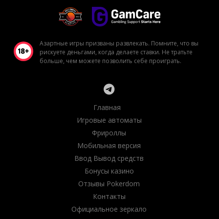
Азартные игры призваны развлекать. Помните, что вы
рискуете деньгами, когда делаете ставки. Не тратьте
больше, чем можете позволить себе проиграть.
Главная
Игровые автоматы
Фрироллы
Мобильная версия
Ввод Вывод средств
Бонусы казино
Отзывы Pokerdom
Контакты
Официальное зеркало