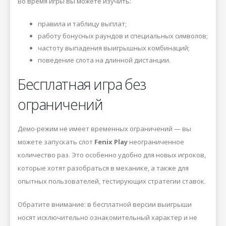
Во время игры вы можете изучить:
правила и таблицу выплат;
работу бонусных раундов и специальных символов;
частоту выпадения выигрышных комбинаций;
поведение слота на длинной дистанции.
Бесплатная игра без
ограничений
Демо-режим не имеет временных ограничений — вы
можете запускать слот
Fenix Play
неограниченное
количество раз. Это особенно удобно для новых игроков,
которые хотят разобраться в механике, а также для
опытных пользователей, тестирующих стратегии ставок.
Обратите внимание: в бесплатной версии выигрыши
носят исключительно ознакомительный характер и не