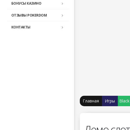
БОНУСЫ КАЗИНО
ОТЗЫВЫ POKERDOM
КОНТАКТЫ
Главная
Игры
Black
Демо слот