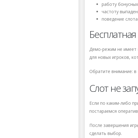
работу бонусных
частоту выпаден
поведение слота
Бесплатная
Демо-режим не имеет 
для новых игроков, ко
Обратите внимание: в
Слот не зап
Если по каким-либо п
постараемся оператив
После завершения игр
сделать выбор.