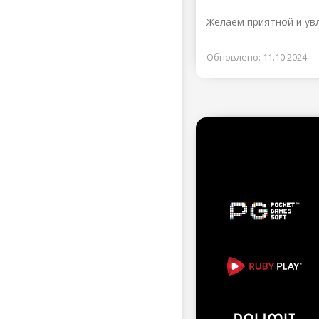
Желаем приятной и ув
Обновлено:
11.10.2024