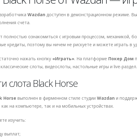
азработчика
Wazdan
доступен в демонстрационном режиме. Вы
олнения счёта.
т полностью ознакомиться с игровым процессом, механикой, бо
ые кредиты, поэтому вы ничем не рискуете и можете играть в у
остаточно нажать кнопку
«Играть»
. На платформе
Покер Дом
п
классические слоты, видеослоты, настольные игры и live-раздел.
 слота Black Horse
k Horse
выполнен в фирменном стиле студии
Wazdan
и поддерж
 как на компьютере, так и на мобильных устройствах.
ете изучить:
цу выплат;