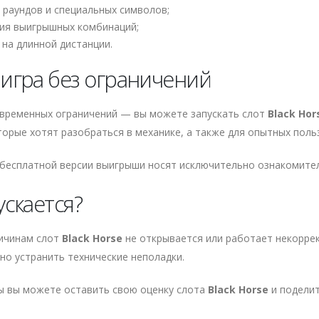
 раундов и специальных символов;
ия выигрышных комбинаций;
 на длинной дистанции.
 игра без ограничений
временных ограничений — вы можете запускать слот
Black Hor
торые хотят разобраться в механике, а также для опытных поль
 бесплатной версии выигрыши носят исключительно ознакомител
ускается?
ричинам слот
Black Horse
не открывается или работает некорре
но устранить технические неполадки.
ы вы можете оставить свою оценку слота
Black Horse
и подели