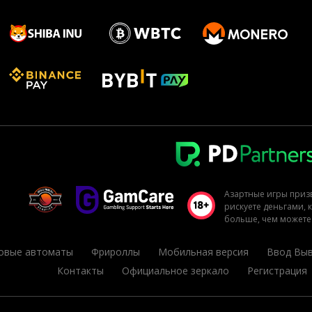
Азартные игры призв
рискуете деньгами, к
больше, чем можете 
овые автоматы
Фрироллы
Мобильная версия
Ввод Выв
Контакты
Официальное зеркало
Регистрация