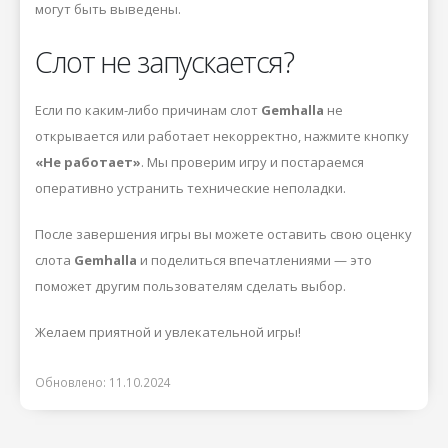
могут быть выведены.
Слот не запускается?
Если по каким-либо причинам слот
Gemhalla
не
открывается или работает некорректно, нажмите кнопку
«Не работает»
. Мы проверим игру и постараемся
оперативно устранить технические неполадки.
После завершения игры вы можете оставить свою оценку
слота
Gemhalla
и поделиться впечатлениями — это
поможет другим пользователям сделать выбор.
Желаем приятной и увлекательной игры!
Обновлено:
11.10.2024